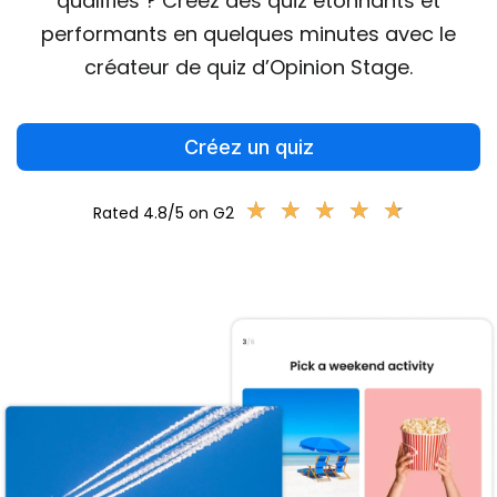
qualifiés ? Créez des quiz étonnants et
performants en quelques minutes avec le
créateur de quiz d’Opinion Stage.
Créez un quiz
★
★
★
★
★
★
★
★
★
★
Rated 4.8/5 on G2