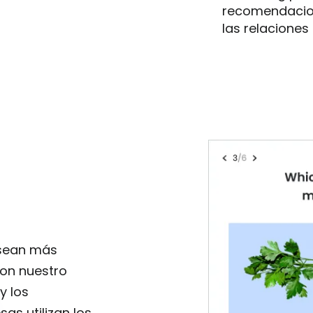
recomendacion
las relaciones 
 sean más
on nuestro
y los
s utilizan los