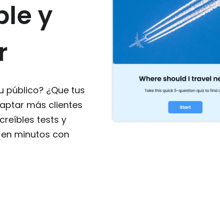
ble y
r
tu público? ¿Que tus
captar más clientes
creíbles tests y
o en minutos con