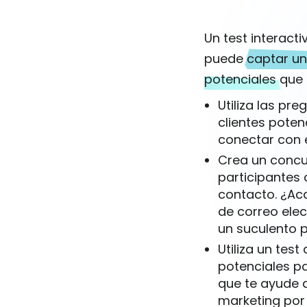
Un test interacti
puede
captar un
potenciales
que 
Utiliza las pre
clientes poten
conectar con e
Crea un concu
participantes
contacto. ¿Ac
de correo ele
un suculento 
Utiliza un test
potenciales pa
que te ayude a
marketing por 