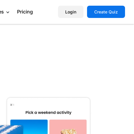
es
Pricing
Login
Create Quiz
Help Center
Book a Demo