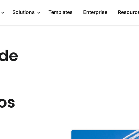
Solutions
Templates
Enterprise
Resourc
 de
Engage Audience
Marketers
About
Generate Leads
Publishers
Blog
Get Feedback
Creators
GDPR Compliance
Do Research
Service Providers
Affiliate Program
os
Recommend Products
Startups
Case Studies
More Solutions
Media Kit