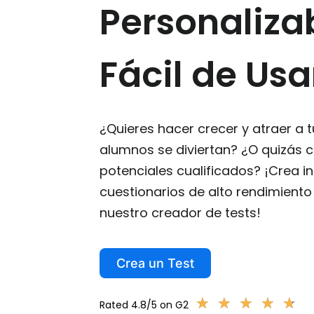
Personaliza
Fácil de Usa
¿Quieres hacer crecer y atraer a 
alumnos se diviertan? ¿O quizás 
potenciales cualificados? ¡Crea in
cuestionarios de alto rendimient
nuestro creador de tests!
Crea un Test
★
★
★
★
★
★
★
★
★
★
Rated 4.8/5 on G2