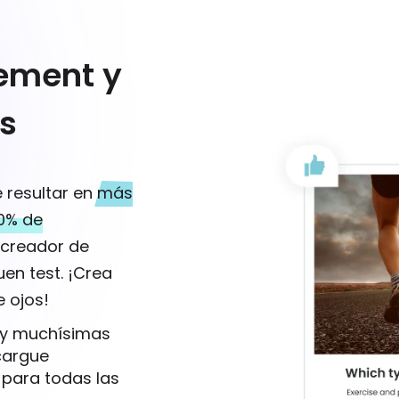
ement y
es
 resultar en
más
90% de
 creador de
uen test. ¡Crea
e ojos!
 y muchísimas
cargue
 para todas las