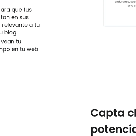
para que tus
rtan en sus
o relevante a tu
u blog.
 vean tu
mpo en tu web
Capta c
potencia