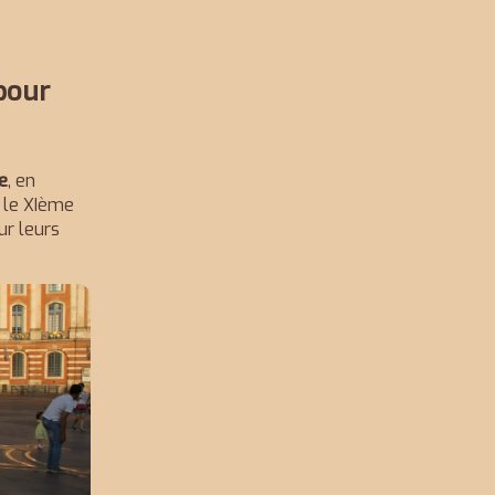
 pour
ie
, en
e le XIème
ur leurs