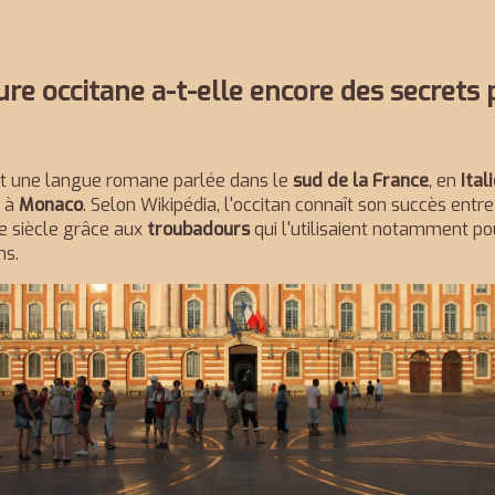
ure occitane a-t-elle encore des secrets
est une langue romane parlée dans le
sud de la France
, en
Ital
t à
Monaco
. Selon Wikipédia, l'occitan connaît son succès entr
me siècle grâce aux
troubadours
qui l'utilisaient notamment po
ns.