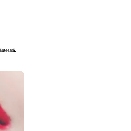
äänteessä.