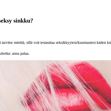
seksy sinkku?
 tarvitse miettiä, sillä voit testauttaa seksikkyytesi/kuumuutesi käden k
heitta: anna palaa.