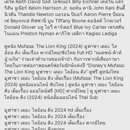
เดวิด Keith David บิลลี่ ไอช์เนอร์ Billy Eichner เคลวิน แฮร์
ริสัน จูเนียร์ Kelvin Harrison Jr. จอห์น คานิ John Kani ธันดี้
นิวตัน Thandie Newton แอรอน ปิแอร์ Aaron Pierre บียอน
เซ่ Beyoncé ทิฟฟานี บูน Tiffany Boone ดอนัลด์ โกลเวอร์
Donald Glover บลู ไอวี่ คาร์เตอร์ Blue Ivy Carter เพรสตัน
ไนแมน Preston Nyman คากิโซ เลดิกา Kagiso Lediga
ดูหนัง Mufasa: The Lion King (2024) มูฟาซา เดอะ ไล
อ้อน คิง เต็มเรื่อง พากย์ไทย/ซับไทย Full HD “ณเดชน์-ต้าห์
อู๋-แก้ม” ร่วมเล่าตำนานของเจ้าป่า กับการพากย์เสียงภาษา
ไทยในภาคต่อภาพยนตร์ฟอร์มยักษ์แห่งปี “Disney’s Mufasa:
The Lion King มูฟาซา: เดอะ ไลอ้อน คิง” ดูฟรี ดูหนังไทย
มูฟาซา เดอะ ไลอ้อน คิง เต็มเรื่อง (Mufasa: The Lion King
2024) ดูหนังออนไลน์ ซับไทย | ดูหนัง มูฟาซา เดอะ ไลอ้อน
คิง เต็มเรื่อง ออนไลน์ฟรี [HD] พากย์ไทย | ดู มูฟาซา เดอะ
ไลอ้อน คิง (2024) หนังเต็มออนไลน์ Thai Sub
มูฟาซา เดอะ ไลอ้อน คิง 2024 hd เต็มเรื่อง
มูฟาซา เดอะ ไลอ้อน คิง 2024 เต็มเรื่อง
มูฟาซา เดอะ ไลอ้อน คิง 2024 เต็มเรื่อง พากย์ไทย
มูฟาซา เดอะ ไลอ้อน คิงสปอย