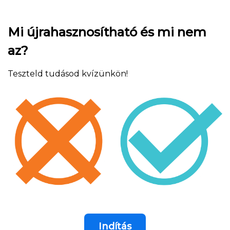
Mi újrahasznosítható és mi nem
az?
Teszteld tudásod kvízünkön!
Indítás