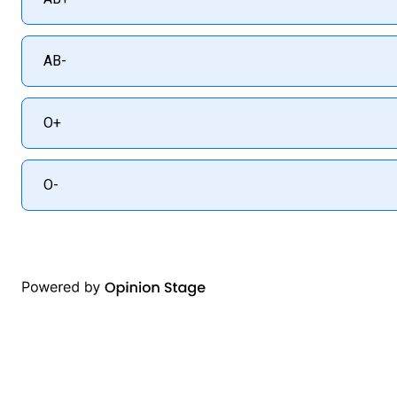
AB-
O+
O-