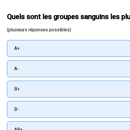
Quels sont les groupes sanguins les pl
(plusieurs réponses possibles)
A+
A-
B+
B-
AB+