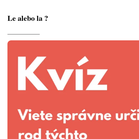
Le alebo la ?
_____________